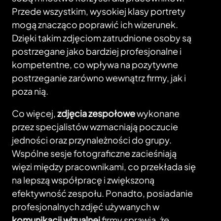
Przede wszystkim, wysokiej klasy portrety
mogą znacząco poprawić ich wizerunek.
Dzięki takim zdjęciom zatrudnione osoby są
postrzegane jako bardziej profesjonalne i
kompetentne, co wpływa na pozytywne
postrzeganie zarówno wewnątrz firmy, jak i
poza nią.
Co więcej,
zdjęcia zespołowe
wykonane
przez specjalistów wzmacniają poczucie
jedności oraz przynależności do grupy.
Wspólne sesje fotograficzne zacieśniają
więzi między pracownikami, co przekłada się
na lepszą współpracę i zwiększoną
efektywność zespołu. Ponadto, posiadanie
profesjonalnych zdjęć używanych w
komunikacji wizualnej
firmy sprawia, że