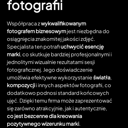
fotografii
Współpraca z
wykwalifikowanym
fotografem biznesowym
jest niezbędna do
osiągnięcia znakomitej jakości zdjęć.
Specjalista ten potrafi
uchwycić esencję
marki
, co skutkuje bardziej profesjonalnymi i
jednolitymi wizualnie rezultatami sesji
fotograficznej. Jego doświadczenie
umożliwia efektywne wykorzystanie
światła
,
kompozycji
i innych aspektów fotografii, co
dodatkowo podnosi standard końcowych
ujęć. Dzięki temu firma może zaprezentować
się zarówno atrakcyjnie, jak i autentycznie,
co jest bezcenne dla kreowania
pozytywnego wizerunku marki
.