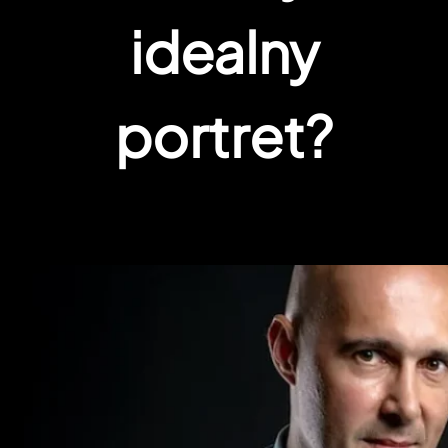
idealny
portret?