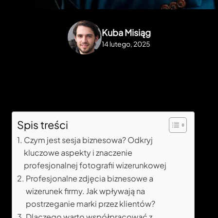
Kuba Misiąg
14 lutego, 2025
Spis treści
Czym jest sesja biznesowa? Odkryj
kluczowe aspekty i znaczenie
profesjonalnej fotografii wizerunkowej
Profesjonalne zdjęcia biznesowe a
wizerunek firmy. Jak wpływają na
postrzeganie marki przez klientów?
Dlaczego warto współpracować z