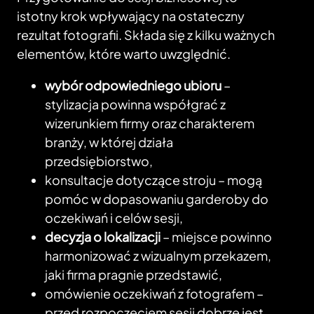
istotny krok wpływający na ostateczny
rezultat fotografii. Składa się z kilku ważnych
elementów, które warto uwzględnić.
wybór odpowiedniego ubioru
–
stylizacja powinna współgrać z
wizerunkiem firmy oraz charakterem
branży, w której działa
przedsiębiorstwo,
konsultacje dotyczące stroju – mogą
pomóc w dopasowaniu garderoby do
oczekiwań i celów sesji,
decyzja o lokalizacji
– miejsce powinno
harmonizować z wizualnym przekazem,
jaki firma pragnie przedstawić,
omówienie oczekiwań z fotografem –
przed rozpoczęciem sesji dobrze jest