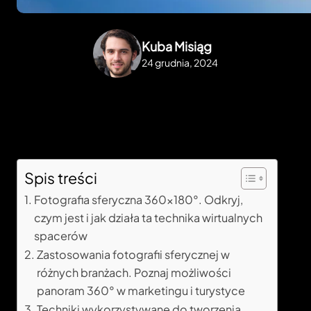
Kuba Misiąg
24 grudnia, 2024
Spis treści
Fotografia sferyczna 360×180°. Odkryj,
czym jest i jak działa ta technika wirtualnych
spacerów
Zastosowania fotografii sferycznej w
różnych branżach. Poznaj możliwości
panoram 360° w marketingu i turystyce
Techniki wykorzystywane do tworzenia