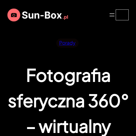
Przejdź
Search
do
treści
Porady
Fotografia
sferyczna 360°
– wirtualny