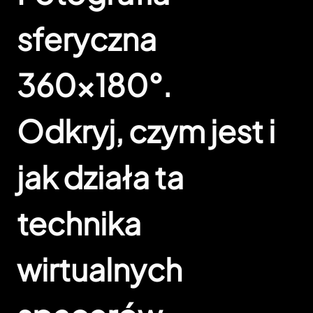
sferyczna
360×180°.
Odkryj, czym jest i
jak działa ta
technika
wirtualnych