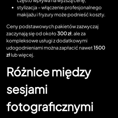
często wpływa na wyższą cenę,
stylizacja – włączenie profesjonalnego
makijażu i fryzury może podnieść koszty.
Ceny podstawowych pakietów zazwyczaj
zaczynają się od około
300 zł
, ale za
kompleksowe usługi z dodatkowymi
udogodnieniami można zapłacić nawet
1500
zł
lub więcej.
Różnice między
sesjami
fotograficznymi