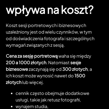
wpływa na koszt?
Koszt sesji portretowych i biznesowych
uzależniony jest od wielu czynników, w tym
od doświadczenia fotografa i szczególnych
wymagań związanych z sesją.
Cena za sesję portretową
waha się między
200 a 1000 złotych
. Natomiast
sesje
biznesowe
zaczynają się od
300 złotych
, a
ich koszt może wynosić nawet do
1500
złotych
lub więcej.
cennik często obejmuje dodatkowe
usługi, takie jak retusz fotografii,
wynajem studia,