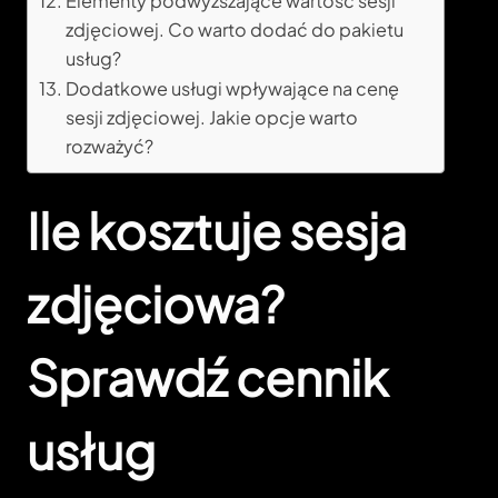
Elementy podwyższające wartość sesji
zdjęciowej. Co warto dodać do pakietu
usług?
Dodatkowe usługi wpływające na cenę
sesji zdjęciowej. Jakie opcje warto
rozważyć?
Ile kosztuje sesja
zdjęciowa?
Sprawdź cennik
usług