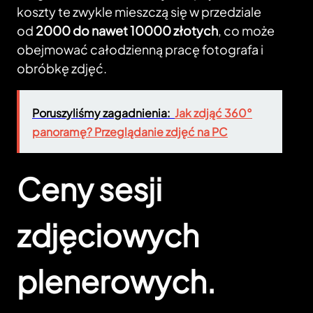
koszty te zwykle mieszczą się w przedziale
od
2000 do nawet 10000 złotych
, co może
obejmować całodzienną pracę fotografa i
obróbkę zdjęć.
Poruszyliśmy zagadnienia:
Jak zdjąć 360°
panoramę? Przeglądanie zdjęć na PC
Ceny sesji
zdjęciowych
plenerowych.