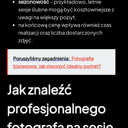
sezonowość
– przykładowo, letnie
sesje ślubne mogą być kosztowniejsze z
uwagi na większy popyt,
na końcową cenę wpływa również czas
realizacji oraz liczba dostarczonych
zdjęć.
Poruszyliśmy zagadnienia:
Fotografia
biznesowa: Jak stworzyć idealny portret?
Jak znaleźć
profesjonalnego
fotografa na sesję