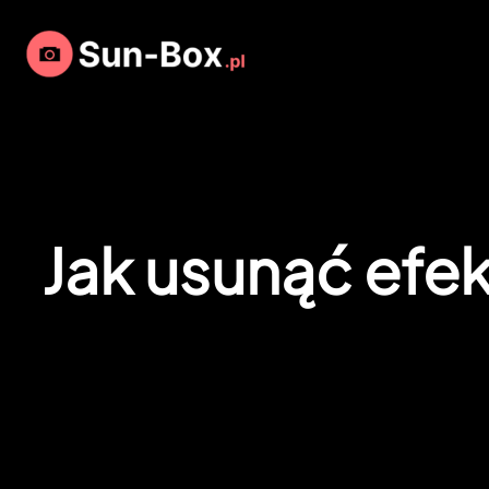
Przejdź
do
treści
Jak usunąć efe