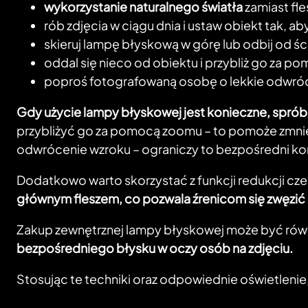
wykorzystanie naturalnego światła
zamiast fl
rób zdjęcia w ciągu dnia i ustaw obiekt tak,
skieruj lampę błyskową w górę lub odbij od ści
oddal się nieco od obiektu i przybliż go za 
poproś fotografowaną osobę o lekkie odwró
Gdy użycie lampy błyskowej jest konieczne, spróbuj
przybliżyć go za pomocą zoomu – to pomoże zmniej
odwrócenie wzroku – ograniczy to bezpośredni kon
Dodatkowo warto skorzystać z funkcji redukcji cz
głównym fleszem, co pozwala źrenicom się zwęzić 
Zakup zewnętrznej lampy błyskowej może być rów
bezpośredniego błysku w oczy osób na zdjęciu.
Stosując te techniki oraz odpowiednie oświetlenie