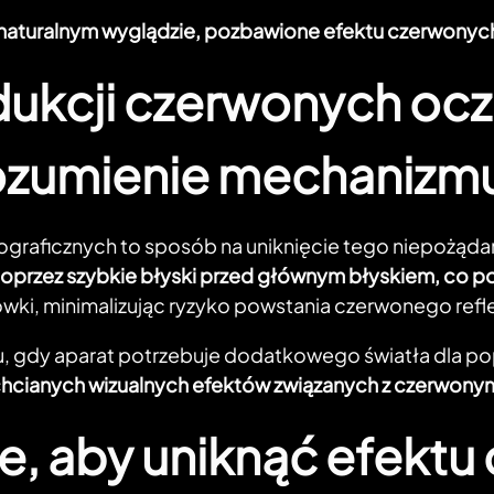
naturalnym wyglądzie, pozbawione efektu czerwonyc
edukcji czerwonych oc
ozumienie mechanizmu
ograficznych to sposób na uniknięcie tego niepożądan
oprzez szybkie błyski przed głównym błyskiem, co po
kówki, minimalizując ryzyko powstania czerwonego refl
u, gdy aparat potrzebuje dodatkowego światła dla po
echcianych wizualnych efektów związanych z czerwony
ie, aby uniknąć efekt