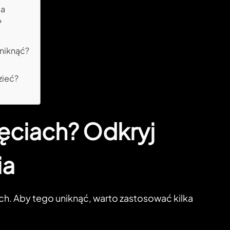
ia
?
uniknąć?
zieć?
jęciach? Odkryj
ia
h. Aby tego uniknąć, warto zastosować kilka