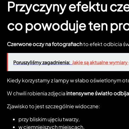
Przyczyny efektu cz
co powoduje ten pro
Czerwone oczy na fotografiach
to efekt odbicia ś
Poruszyliśmy zagadnienia:
Jakie są aktualne wymiary
Kiedy korzystamy z lampy w słabo oświetlonym ot
W chwili robienia zdjęcia
intensywne światło odbija
Zjawisko to jest szczególnie widoczne:
przy bliskim ujęciu twarzy,
w ciemniejszych miejscach,