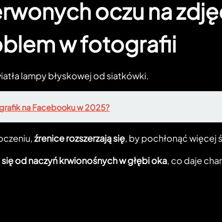
erwonych oczu na zdję
blem w fotografii
wiatła lampy błyskowej od siatkówki.
 grafik na Facebooku w 2025?
oczeniu,
źrenice rozszerzają się
, by pochłonąć więcej ś
 się od naczyń krwionośnych w głębi oka
, co daje ch