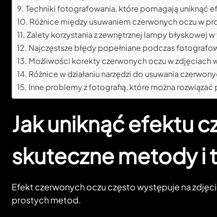
Techniki fotografowania, które pomagają uniknąć e
Różnice między usuwaniem czerwonych oczu w pro
Zalety korzystania z zewnętrznej lampy błyskowej w 
Najczęstsze błędy popełniane podczas fotografowa
Możliwości korekty czerwonych oczu w zdjęciach w
Różnice w działaniu narzędzi do usuwania czerwon
Inne problemy z fotografią, które można rozwiązać
Jak uniknąć efektu 
skuteczne metody i 
Efekt czerwonych oczu często występuje na zdjęci
prostych metod.