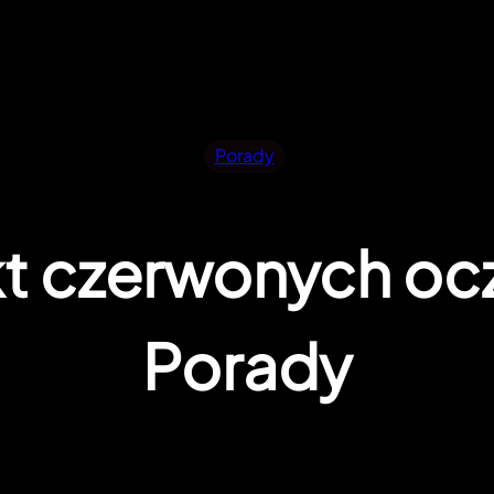
Porady
kt czerwonych ocz
Porady