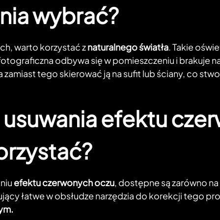
enia wybrać?
ch, warto korzystać z
naturalnego światła
. Takie oświ
otograficzna odbywa się w pomieszczeniu i brakuje nat
miast tego skierować ją na sufit lub ściany, co stw
o usuwania efektu cze
orzystać?
aniu
efektu czerwonych oczu
, dostępne są zarówno na 
ący łatwe w obsłudze narzędzia do korekcji tego pr
nym.