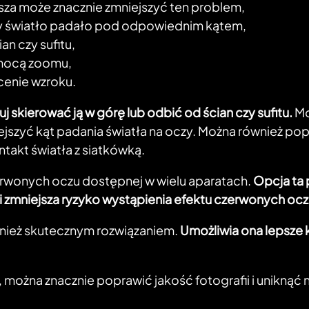
esza może znacznie zmniejszyć ten problem,
 aby światło padało pod odpowiednim kątem,
an czy sufitu,
pomocą zoomu,
cenie wzroku.
 skierować ją w górę lub odbić od ścian czy sufitu.
Mo
szyć kąt padania światła na oczy. Można również po
takt światła z siatkówką.
erwonych oczu dostępnej w wielu aparatach.
Opcja ta 
i zmniejsza ryzyko wystąpienia efektu czerwonych ocz
nież skutecznym rozwiązaniem.
Umożliwia ona lepsze k
, można znacznie poprawić jakość fotografii i unikną