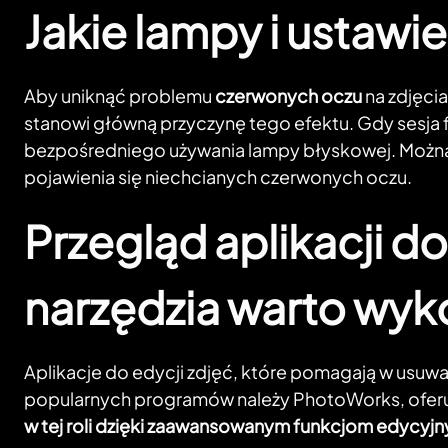
Jakie lampy i ustawi
Aby uniknąć problemu
czerwonych oczu
na zdjęcia
stanowi główną przyczynę tego efektu. Gdy sesja f
bezpośredniego używania lampy błyskowej. Można za
pojawienia się niechcianych czerwonych oczu.
Przegląd aplikacji d
narzędzia warto wyk
Aplikacje do edycji zdjęć, które pomagają w usuw
popularnych programów należy PhotoWorks, oferuj
w tej roli dzięki zaawansowanym funkcjom edycyj