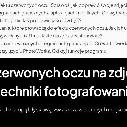
fektu czerwonych oczu. Sprawdź, jak poprawić swoje zdjęc
gramach graficznych a aplikacjach mobilnych. Co wybrać
fotografii. Jak poprawić jakość zdjęć?
nia, które prowadzą do efektu czerwonych oczu. Jak ich 
ywołanych z filmu. Jakie narzędzia zastosować?
ych oczu w różnych programach graficznych. Co warto wied
 przy użyciu PhotoWorks. Odkryj funkcje programu
czerwonych oczu na zd
techniki fotografowan
ach z lampą błyskową, zwłaszcza w ciemnych miejscac