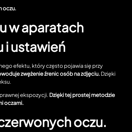
h oczu.
zu w aparatach
 i ustawień
ego efektu, który często pojawia się przy
woduje zwężenie źrenic osób na zdjęciu.
Dzięki
eksu.
prawnej ekspozycji.
Dzięki tej prostej metodzie
mi oczami.
u czerwonych oczu.