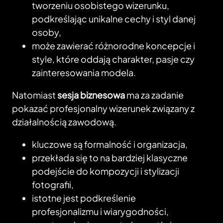
tworzeniu osobistego wizerunku,
podkreślając unikalne cechy i styl danej
osoby,
może zawierać różnorodne koncepcje i
style, które oddają charakter, pasje czy
zainteresowania modela.
Natomiast
sesja biznesowa
ma za zadanie
pokazać profesjonalny wizerunek związany z
działalnością zawodową.
kluczowe są formalność i organizacja,
przekłada się to na bardziej klasyczne
podejście do kompozycji i stylizacji
fotografii,
istotne jest podkreślenie
profesjonalizmu i wiarygodności,