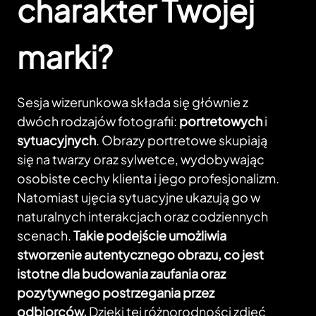
charakter Twojej
marki?
Sesja wizerunkowa składa się głównie z
dwóch rodzajów fotografii:
portretowych
i
sytuacyjnych
. Obrazy portretowe skupiają
się na twarzy oraz sylwetce, wydobywając
osobiste cechy klienta i jego profesjonalizm.
Natomiast ujęcia sytuacyjne ukazują go w
naturalnych interakcjach oraz codziennych
scenach.
Takie podejście umożliwia
stworzenie autentycznego obrazu, co jest
istotne dla budowania zaufania oraz
pozytywnego postrzegania przez
odbiorców.
Dzięki tej różnorodności zdjęć