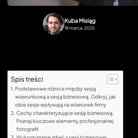
Kuba Misiąg
18 marca, 2025
Spis treści
Podstawowe różnice między sesją
wizerunkową a sesją biznesową. Odkryj, jak
obie sesje wpływają na wizerunek firmy
Cechy charakteryzujące sesję biznesową.
Poznaj kluczowe elementy profesjonalnej
fotografii
Wykorzystanie zdjęć z sesji biznesowej.