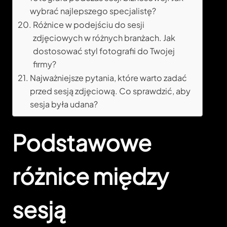
wybrać najlepszego specjalistę?
Różnice w podejściu do sesji
zdjęciowych w różnych branżach. Jak
dostosować styl fotografii do Twojej
firmy?
Najważniejsze pytania, które warto zadać
przed sesją zdjęciową. Co sprawdzić, aby
sesja była udana?
Podstawowe
różnice między
sesją