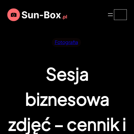
Przejdź
Search
do
treści
Fotografia
Sesja
biznesowa
zdjęć – cennik i