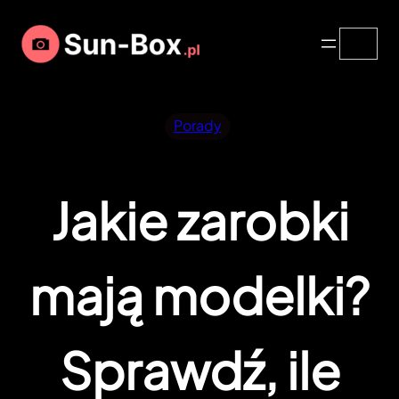
Przejdź
Search
do
treści
Porady
Jakie zarobki
mają modelki?
Sprawdź, ile