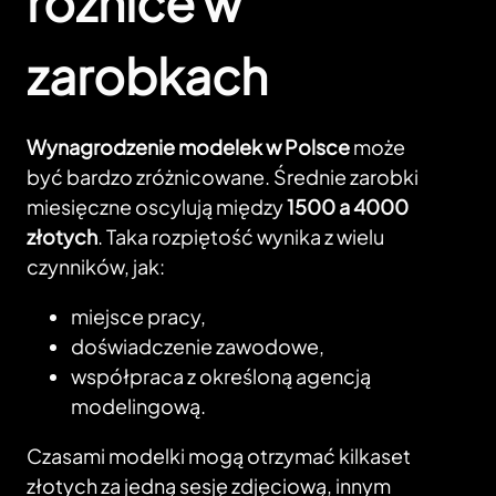
różnice w
zarobkach
Wynagrodzenie modelek w Polsce
może
być bardzo zróżnicowane. Średnie zarobki
miesięczne oscylują między
1500 a 4000
złotych
. Taka rozpiętość wynika z wielu
czynników, jak:
miejsce pracy,
doświadczenie zawodowe,
współpraca z określoną agencją
modelingową.
Czasami modelki mogą otrzymać kilkaset
złotych za jedną sesję zdjęciową, innym