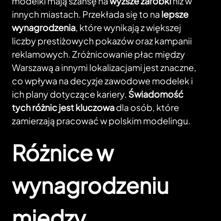
modelki mają szansę na
wyższe zarobki
niż w
innych miastach. Przekłada się to na
lepsze
wynagrodzenia
, które wynikają z większej
liczby prestiżowych pokazów oraz kampanii
reklamowych. Zróżnicowanie płac między
Warszawą a innymi lokalizacjami jest znaczne,
co wpływa na decyzje zawodowe modelek i
ich plany dotyczące kariery.
Świadomość
tych różnic jest kluczowa
dla osób, które
zamierzają pracować w polskim modelingu.
Różnice w
wynagrodzeniu
między