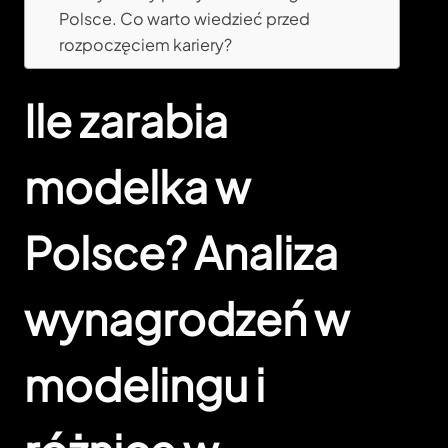
Polsce. Co warto wiedzieć przed
rozpoczęciem kariery?
Ile zarabia
modelka w
Polsce? Analiza
wynagrodzeń w
modelingu i