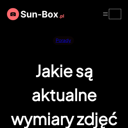
Przejdź
Search
do
treści
Porady
Jakie są
aktualne
wymiary zdjęć