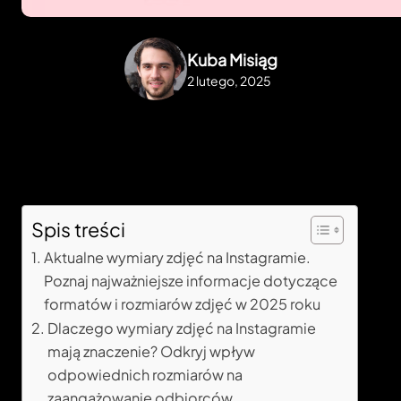
Kuba Misiąg
2 lutego, 2025
Spis treści
Aktualne wymiary zdjęć na Instagramie.
Poznaj najważniejsze informacje dotyczące
formatów i rozmiarów zdjęć w 2025 roku
Dlaczego wymiary zdjęć na Instagramie
mają znaczenie? Odkryj wpływ
odpowiednich rozmiarów na
zaangażowanie odbiorców