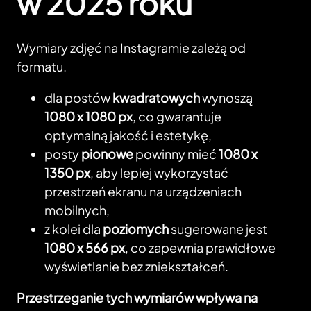
w 2025 roku
Wymiary zdjęć na Instagramie zależą od
formatu.
dla postów
kwadratowych
wynoszą
1080 x 1080 px
, co gwarantuje
optymalną jakość i estetykę,
posty
pionowe
powinny mieć
1080 x
1350 px
, aby lepiej wykorzystać
przestrzeń ekranu na urządzeniach
mobilnych,
z kolei dla
poziomych
sugerowane jest
1080 x 566 px
, co zapewnia prawidłowe
wyświetlanie bez zniekształceń.
Przestrzeganie tych wymiarów wpływa na